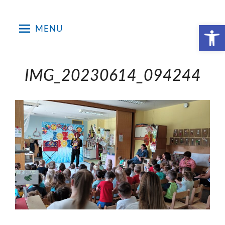
Skip
to
Open toolbar
MENU
content
IMG_20230614_094244