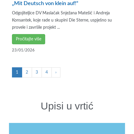
„Mit Deutsch von klein auf!“
Odgojiteljice DV Maslačak Snježana Matešić i Andreja
Konsantek, koje rade u skupini Die Sterne, uspješno su
provele i završile projekt ...
Pročitajte više
23/01/2026
1
2
3
4
›
Upisi u vrtić