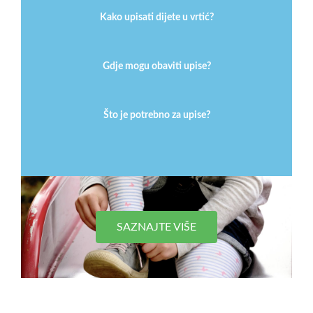
Kako upisati dijete u vrtić?
Gdje mogu obaviti upise?
Što je potrebno za upise?
SAZNAJTE VIŠE