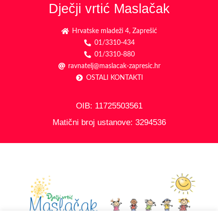
Dječji vrtić Maslačak
Hrvatske mladeži 4, Zaprešić
01/3310-434
01/3310-880
ravnatelj@maslacak-zapresic.hr
OSTALI KONTAKTI
OIB: 11725503561
Matični broj ustanove: 3294536