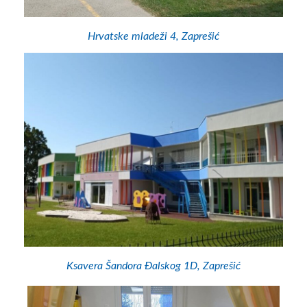
Hrvatske mladeži 4, Zaprešić
Ksavera Šandora Đalskog 1D, Zaprešić