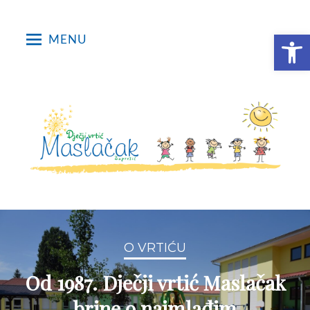
Open toolbar
MENU
O VRTIĆU
Od 1987. Dječji vrtić Maslačak
brine o najmlađim