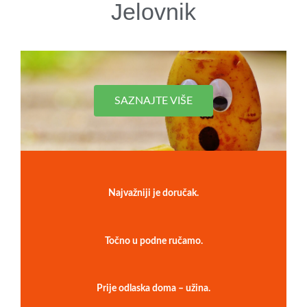
Jelovnik
SAZNAJTE VIŠE
Najvažniji je doručak.
Točno u podne ručamo.
Prije odlaska doma – užina.