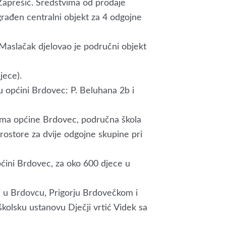
Zaprešić. Sredstvima od prodaje
rađen centralni objekt za 4 odgojne
 Maslačak djelovao je područni objekt
jece).
 u općini Brdovec: P. Beluhana 2b i
ima općine Brdovec, područna škola
rostore za dvije odgojne skupine pri
općini Brdovec, za oko 600 djece u
a u Brdovcu, Prigorju Brdovečkom i
olsku ustanovu Dječji vrtić Videk sa