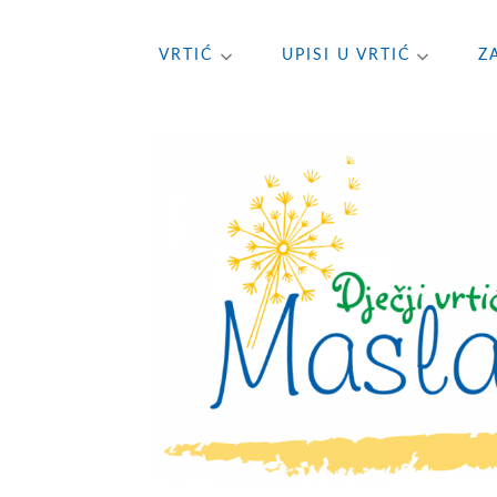
VRTIĆ
UPISI U VRTIĆ
Z