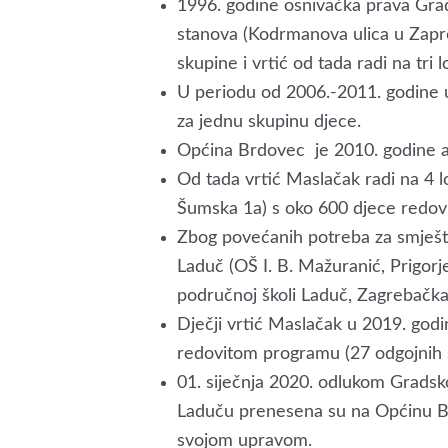
1996. godine osnivačka prava Gra
stanova (Kodrmanova ulica u Zapr
skupine i vrtić od tada radi na tri l
U periodu od 2006.-2011. godine u
za jednu skupinu djece.
Općina Brdovec je 2010. godine ad
Od tada vrtić Maslačak radi na 4 l
Šumska 1a) s oko 600 djece redov
Zbog povećanih potreba za smješt
Laduč (OŠ I. B. Mažuranić, Prigorj
područnoj školi Laduč, Zagrebačka
Dječji vrtić Maslačak u 2019. godin
redovitom programu (27 odgojnih s
01. siječnja 2020. odlukom Gradsk
Laduču prenesena su na Općinu Br
svojom upravom.