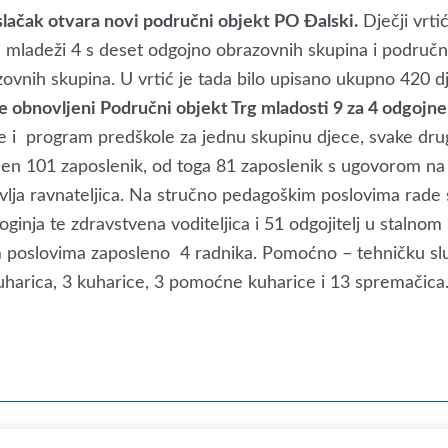
slačak otvara novi područni objekt PO Đalski.
Dječji vrti
ke mladeži 4 s deset odgojno obrazovnih skupina i područn
ovnih skupina. U vrtić je tada bilo upisano ukupno 420 d
je obnovljeni Područni objekt Trg mladosti 9 za 4 odgojn
e i program predškole za jednu skupinu djece, svake drug
slen 101 zaposlenik, od toga 81 zaposlenik s ugovorom 
lja ravnateljica. Na stručno pedagoškim poslovima rade s
loginja te zdravstvena voditeljica i 51 odgojitelj u staln
 poslovima zaposleno 4 radnika. Pomoćno – tehničku slu
kuharica, 3 kuharice, 3 pomoćne kuharice i 13 spremačica