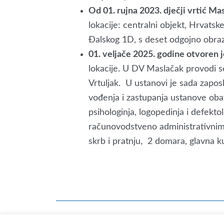
Od 01. rujna 2023. dječji vrtić Ma
lokacije: centralni objekt, Hrvats
Đalskog 1D, s deset odgojno obraz
01. veljače 2025. godine otvoren 
lokacije. U DV Maslačak provodi s
Vrtuljak. U ustanovi je sada zapo
vođenja i zastupanja ustanove obav
psihologinja, logopedinja i defekto
računovodstveno administrativnim
skrb i pratnju, 2 domara, glavna 