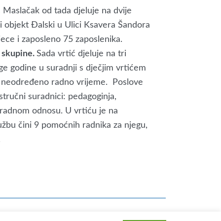
ć Maslačak od tada djeluje na dvije
i objekt Đalski u Ulici Ksavera Šandora
jece i zaposleno 75 zaposlenika.
e skupine.
Sada vrtić djeluje na tri
e godine u suradnji s dječjim vrtićem
na neodređeno radno vrijeme. Poslove
tručni suradnici: pedagoginja,
om radnom odnosu. U vrtiću je na
žbu čini 9 pomoćnih radnika za njegu,
.