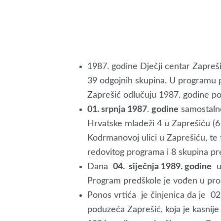
1987. godine Dječji centar Zapreši
39 odgojnih skupina. U programu pr
Zaprešić odlučuju 1987. godine pod
01. srpnja 1987
.
godine
samostaln
Hrvatske mladeži 4 u Zaprešiću (6 
Kodrmanovoj ulici u Zaprešiću, te 
redovitog programa i 8 skupina pre
Dana
04. siječnja 1989. godine
u 
Program predškole je vođen u pros
Ponos vrtića je činjenica da je 0
poduzeća Zaprešić, koja je kasnije 