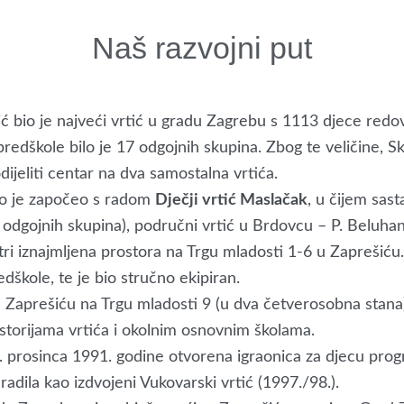
Naš razvojni put
ć bio je najveći vrtić u gradu Zagrebu s 1113 djece redo
edškole bilo je 17 odgojnih skupina. Zbog te veličine, S
ijeliti centar na dva samostalna vrtića.
o je započeo s radom
Dječji vrtić Maslačak
, u čijem sast
odgojnih skupina), područni vrtić u Brdovcu – P. Beluhana
tri iznajmljena prostora na Trgu mladosti 1-6 u Zaprešiću
dškole, te je bio stručno ekipiran.
Zaprešiću na Trgu mladosti 9 (u dva četverosobna stana) 
torijama vrtića i okolnim osnovnim školama.
2. prosinca 1991. godine otvorena igraonica za djecu pro
radila kao izdvojeni Vukovarski vrtić (1997./98.).