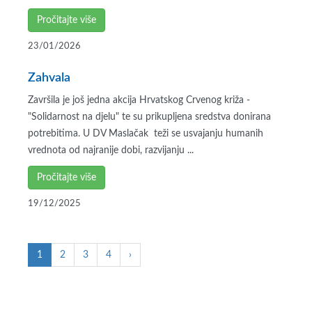
Pročitajte više
23/01/2026
Zahvala
Završila je još jedna akcija Hrvatskog Crvenog križa -
"Solidarnost na djelu" te su prikupljena sredstva donirana
potrebitima. U DV Maslačak teži se usvajanju humanih
vrednota od najranije dobi, razvijanju ...
Pročitajte više
19/12/2025
1
2
3
4
›