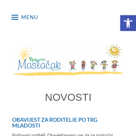
Open toolbar
MENU
NOVOSTI
OBAVIJEST ZA RODITELJE PO TRG
MLADOSTI
Poštovani roditelji, Obavještavamo vas da će područni