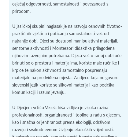
osjećaj odgovornosti, samostalnosti i povezanosti s
prirodom.
U jasličkoj skupini naglasak je na razvoju osnovnih životno-
praktičnih vještina i poticanju samostalnosti već od
najranije dobi. Djeci su dostupni manipulativni materijali,
senzorne aktivnosti i Montessori didaktika prilagođena
njihovim razvojnim potrebama. Djeca već u ranoj dobi uče
brinuti se o prostoru i materijalima, koriste male ručnike i
krpice te nakon aktivnosti samostalno pospremaju
materijale na predviđena mjesta. Za djecu koja ne govore
slovenski jezik koriste se slikovni materijali kao podrška
komunikaciji i razumijevanju.
U Dječjem vrtiću Vesela hiša vidljiva je visoka razina
profesionalnosti, organiziranosti i topline u radu s djecom,
kao i snažna orijentiranost prema ekologiji, održivom
razvoju i svakodnevnom življenju ekoloških vrijednosti.