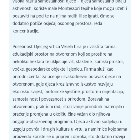
visoka razina samostalnosti djece – djeca samostalno biraju
aktivnosti, koriste male Montessori tepihe koje mogu uzeti i
postaviti na pod te na njima raditi ili se igrati, čime se
dodatno potiče osjećaj osobnog prostora, reda i
koncentracije.
Posebnost Dječjeg vrtića Vesela hiša je i vlastita farma,
edukacijski prostor na otvorenom koji se prostire na
nekoliko hektara te uključuje vrt, staklenik, šumski prostor,
voćke, gospodarske objekte i sjenicu. Farma služi kao
prirodni centar za učenje i svakodnevni boravak djece na
otvorenom, gdje djeca kroz izravno iskustvo razvijaju
ekološku svijest, motoričke vještine, prostornu orijentaciju,
samostalnost i povezanost s prirodom. Boravak na
otvorenom, praktični rad, istraživanje prirodnih materijala i
praćenje promjena u okolišu čine važan dio njihova
odgojno-obrazovnog programa. Djeca aktivno sudjeluju u
uzgoju povrća i drugih kultura u vrtu, a namirnice koje sama
proizvedu koriste se u pripremi obroka, što dodatno razvija