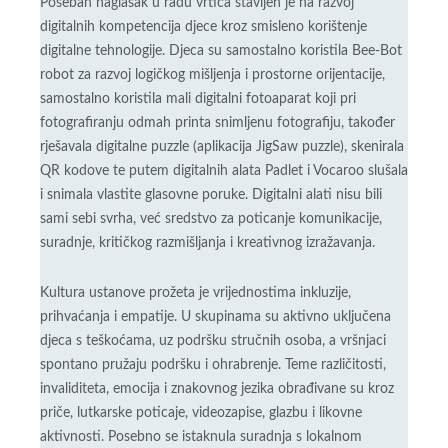
Poseban naglasak u radu vrtića stavljen je na razvoj
digitalnih kompetencija djece kroz smisleno korištenje
digitalne tehnologije. Djeca su samostalno koristila Bee-Bot
robot za razvoj logičkog mišljenja i prostorne orijentacije,
samostalno koristila mali digitalni fotoaparat koji pri
fotografiranju odmah printa snimljenu fotografiju, također
rješavala digitalne puzzle (aplikacija JigSaw puzzle), skenirala
QR kodove te putem digitalnih alata Padlet i Vocaroo slušala
i snimala vlastite glasovne poruke. Digitalni alati nisu bili
sami sebi svrha, već sredstvo za poticanje komunikacije,
suradnje, kritičkog razmišljanja i kreativnog izražavanja.
Kultura ustanove prožeta je vrijednostima inkluzije,
prihvaćanja i empatije. U skupinama su aktivno uključena
djeca s teškoćama, uz podršku stručnih osoba, a vršnjaci
spontano pružaju podršku i ohrabrenje. Teme različitosti,
invaliditeta, emocija i znakovnog jezika obrađivane su kroz
priče, lutkarske poticaje, videozapise, glazbu i likovne
aktivnosti. Posebno se istaknula suradnja s lokalnom