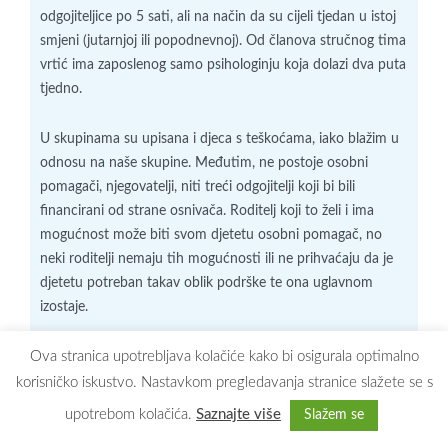
odgojiteljice po 5 sati, ali na način da su cijeli tjedan u istoj
smjeni (jutarnjoj ili popodnevnoj). Od članova stručnog tima
vrtić ima zaposlenog samo psihologinju koja dolazi dva puta
tjedno.
U skupinama su upisana i djeca s teškoćama, iako blažim u
odnosu na naše skupine. Međutim, ne postoje osobni
pomagači, njegovatelji, niti treći odgojitelji koji bi bili
financirani od strane osnivača. Roditelj koji to želi i ima
mogućnost može biti svom djetetu osobni pomagač, no
neki roditelji nemaju tih mogućnosti ili ne prihvaćaju da je
djetetu potreban takav oblik podrške te ona uglavnom
izostaje.
Gledajući prostorno – materijalni kontekst, vrtić se u velike
Ova stranica upotrebljava kolačiće kako bi osigurala optimalno
razlikuje od vrtićkih skupina u Hrvatskoj, od organizacije
korisničko iskustvo. Nastavkom pregledavanja stranice slažete se s
sobe dnevnog boravka skupine do blagovaonice. U vrtiću u
upotrebom kolačića.
Saznajte više
Slažem se
Buzauu soba dnevnog boravka kreirana je na način da su