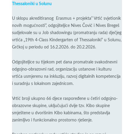
Thessaloniki u Solunu
U sklopu akreditiranog Erasmus + projekta“ Vrtić svjetionik
novih mogućnosti“, odgojiteljice Nives Čović i Nives Bregeš
sudjelovale su u Job shadowingu (promatranju rada) dječjeg
vrtića „19th 4-Class Kindergarten of Thessaloniki“ u Solunu,
Grčkoj u periodu od 16.2.2026. do 20.2.2026.
Odgojiteljice su tijekom pet dana promatrale svakodnevni
odgojno-obrazovni rad, organizaciju ustanove i kulturu
vrtića usmjerenu na inkluziju, razvoj digitalnih kompetencija
i suradnju s lokalnom zajednicom.
Vrtić broji ukupno 66 djece raspoređene u četiri odgojno-
obrazovne skupine, uključujući dvije tzv. Kibo skupine
smještene u dvorišnim Kibo kabinama, što predstavlja
zanimljivo i funkcionalno prostorno rješenje.