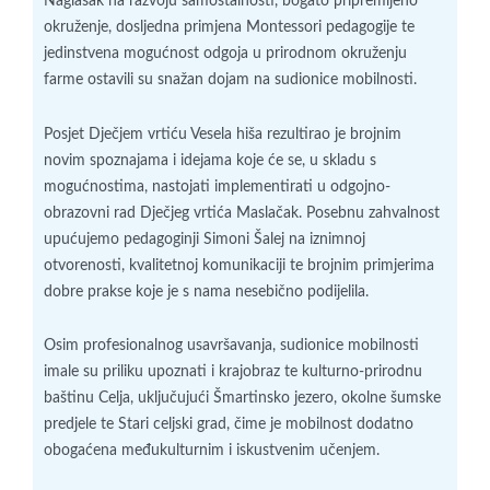
Naglasak na razvoju samostalnosti, bogato pripremljeno
okruženje, dosljedna primjena Montessori pedagogije te
jedinstvena mogućnost odgoja u prirodnom okruženju
farme ostavili su snažan dojam na sudionice mobilnosti.
Posjet Dječjem vrtiću Vesela hiša rezultirao je brojnim
novim spoznajama i idejama koje će se, u skladu s
mogućnostima, nastojati implementirati u odgojno-
obrazovni rad Dječjeg vrtića Maslačak. Posebnu zahvalnost
upućujemo pedagoginji Simoni Šalej na iznimnoj
otvorenosti, kvalitetnoj komunikaciji te brojnim primjerima
dobre prakse koje je s nama nesebično podijelila.
Osim profesionalnog usavršavanja, sudionice mobilnosti
imale su priliku upoznati i krajobraz te kulturno-prirodnu
baštinu Celja, uključujući Šmartinsko jezero, okolne šumske
predjele te Stari celjski grad, čime je mobilnost dodatno
obogaćena međukulturnim i iskustvenim učenjem.