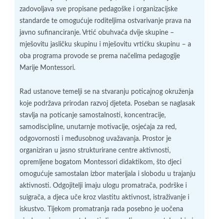
zadovoljava sve propisane pedagoške i organizacijske
standarde te omogućuje roditeljima ostvarivanje prava na
javno sufinanciranje. Vrtić obuhvaća dvije skupine –
mješovitu jasličku skupinu i mješovitu vrtićku skupinu – a
oba programa provode se prema načelima pedagogije
Marije Montessori.
Rad ustanove temelji se na stvaranju poticajnog okruženja
koje podržava prirodan razvoj djeteta. Poseban se naglasak
stavlja na poticanje samostalnosti, koncentracije,
samodiscipline, unutarnje motivacije, osjećaja za red,
odgovornosti i međusobnog uvažavanja. Prostor je
organiziran u jasno strukturirane centre aktivnosti,
opremljene bogatom Montessori didaktikom, što djeci
omogućuje samostalan izbor materijala i slobodu u trajanju
aktivnosti. Odgojitelji imaju ulogu promatrača, podrške i
suigrača, a djeca uče kroz vlastitu aktivnost, istraživanje i
iskustvo. Tijekom promatranja rada posebno je uočena