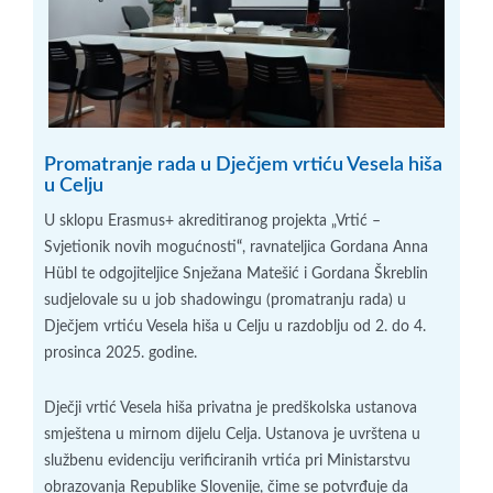
Promatranje rada u Dječjem vrtiću Vesela hiša
u Celju
U sklopu Erasmus+ akreditiranog projekta „Vrtić –
Svjetionik novih mogućnosti
“
, ravnateljica Gordana Anna
Hübl te odgojiteljice Snježana Matešić i Gordana Škreblin
sudjelovale su u job shadowingu (promatranju rada) u
Dječjem vrtiću Vesela hiša u Celju u razdoblju od 2. do 4.
prosinca 2025. godine.
Dječji vrtić Vesela hiša privatna je predškolska ustanova
smještena u mirnom dijelu Celja. Ustanova je uvrštena u
službenu evidenciju verificiranih vrtića pri Ministarstvu
obrazovanja Republike Slovenije, čime se potvrđuje da