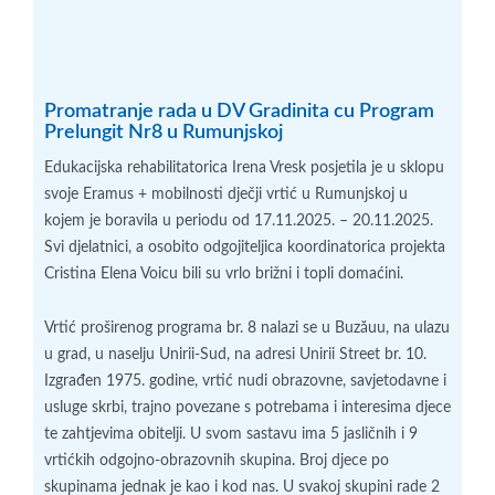
Promatranje rada u DV Gradinita cu Program
Prelungit Nr8 u Rumunjskoj
Edukacijska rehabilitatorica Irena Vresk posjetila je u sklopu
svoje Eramus + mobilnosti dječji vrtić u Rumunjskoj u
kojem je boravila u periodu od 17.11.2025. – 20.11.2025.
Svi djelatnici, a osobito odgojiteljica koordinatorica projekta
Cristina Elena Voicu bili su vrlo brižni i topli domaćini.
Vrtić proširenog programa br. 8 nalazi se u Buzăuu, na ulazu
u grad, u naselju Unirii-Sud, na adresi Unirii Street br. 10.
Izgrađen 1975. godine, vrtić nudi obrazovne, savjetodavne i
usluge skrbi, trajno povezane s potrebama i interesima djece
te zahtjevima obitelji. U svom sastavu ima 5 jasličnih i 9
vrtićkih odgojno-obrazovnih skupina. Broj djece po
skupinama jednak je kao i kod nas. U svakoj skupini rade 2