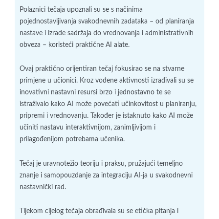
Polaznici tečaja upoznali su se s načinima
pojednostavljivanja svakodnevnih zadataka – od planiranja
nastave i izrade sadržaja do vrednovanja i administrativnih
obveza – koristeći praktične AI alate.
Ovaj praktično orijentiran tečaj fokusirao se na stvarne
primjene u učionici. Kroz vođene aktivnosti izrađivali su se
inovativni nastavni resursi brzo i jednostavno te se
istraživalo kako AI može povećati učinkovitost u planiranju,
pripremi i vrednovanju. Također je istaknuto kako AI može
učiniti nastavu interaktivnijom, zanimljivijom i
prilagođenijom potrebama učenika.
Tečaj je uravnotežio teoriju i praksu, pružajući temeljno
znanje i samopouzdanje za integraciju AI-ja u svakodnevni
nastavnički rad.
Tijekom cijelog tečaja obrađivala su se etička pitanja i