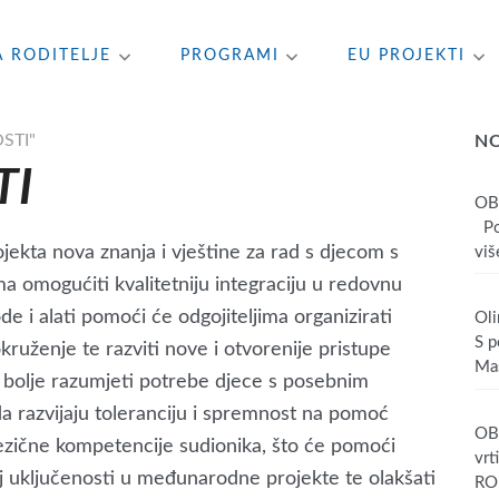
A RODITELJE
PROGRAMI
EU PROJEKTI
STI"
N
TI
OB
Poš
jekta nova znanja i vještine za rad s djecom s
više
a omogućiti kvalitetniju integraciju u redovnu
i alati pomoći će odgojiteljima organizirati
Oli
S p
kruženje te razviti nove i otvorenije pristupe
Mas
 bolje razumjeti potrebe djece s posebnim
a razvijaju toleranciju i spremnost na pomoć
OBA
jezične kompetencije sudionika, što će pomoći
vrt
j uključenosti u međunarodne projekte te olakšati
RO