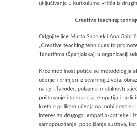
uključivanje u kurikulume vrtića iz drugi
Creative teaching tehniq
Odgojiteljice Marta Sabolek i Ana Gabri
„Creative teaching tehniques to promote 
Tenerifima (Španjolska), u organizaciji u
Kroz mobilnost potiče se metodologija a
učenje i primjeri iz stvarnog života, obr
na igri. Također, polaznici mobilnosti stje
poštovanje i tolerancija, empatija i različi
kretalo prilikom učenja na mobilnosti su:
interes za drugoga: empatija-potrebe i izaz
samopouzdanje, poboljšanje sustava, kora