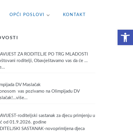
OPĆI POSLOVI
KONTAKT
Open toolbar
OVOSTI
AVIJEST ZA RODITELJE PO TRG MLADOSTI
tovani roditelji, Obavještavamo vas da će
…
...
mpijada DV Maslačak
onosom vas pozivamo na Olimpijadu DV
lačak!
…više...
VIJEST-roditeljski sastanak za djecu primjenju u
ić od 01.9.2026. godine
DITELJSKI SASTANAK-novoprimljena djeca