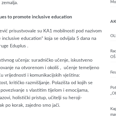
Mo
h zemalja.
ues to promote inclusive education
AK
čević prisustvovale su KA1 mobilnosti pod nazivom
OL
inclusive education“ koja se odvijala 5 dana na
druge Eduplus .
Rad
OŠ 
ktivnog učenja: suradničko učenje, iskustveno
azovanje na otvorenom i okoliš , učenje temeljeno
Fes
ču vrijednosti i komunikacijskih vještina:
tost, kritičko razmišljanje. Polazišta od kojih se
Pot
 povezivanje s vlastitim tijelom i emocijama,
„Ob
ovi, holistički pristup, učitelji su heroji-
k po korak, zajedno smo jači.
Kap
mas