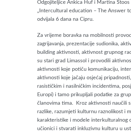
Odgojiteljice Ankica Huf i Martina Štoo
„Intercultural education – The Answer to
odvijala 6 dana na Cipru.
Za vrijeme boravka na mobilnosti provodi
zagrijavanja, prezentacije sudionika, akti
building aktivnosti, aktivnost grupnog rad
su stari grad Limassol i provodili aktivno
aktivnosti koje potiču komunikaciju, inter
aktivnosti koje jačaju osjećaj pripadnosti
rasističkim i nasilničkim incidentima, posje
Europi) i tamo prikupljali podatke za grup
članovima tima. Kroz aktivnosti naučili su
razlike, razumjeti kulturnu raznolikost i m
karakteristike i modele interkulturalnog 
učionici i stvarati inkluzivnu kulturu u us