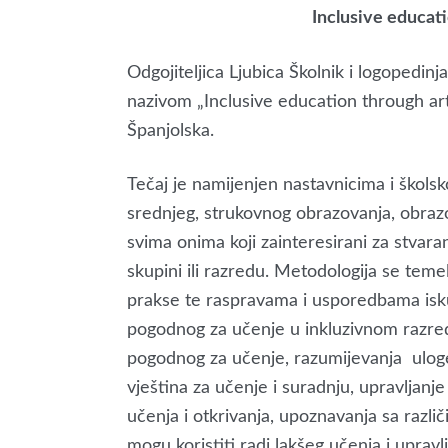
Inclusive educat
Odgojiteljica Ljubica Školnik i logopedin
nazivom „Inclusive education through art
Španjolska.
Tečaj je namijenjen nastavnicima i škols
srednjeg, strukovnog obrazovanja, obraz
svima onima koji zainteresirani za stvar
skupini ili razredu. Metodologija se teme
prakse te raspravama i usporedbama iskus
pogodnog za učenje u inkluzivnom razredu
pogodnog za učenje, razumijevanja uloge 
vještina za učenje i suradnju, upravlja
učenja i otkrivanja, upoznavanja sa razli
mogu koristiti radi lakšeg učenja i upravl