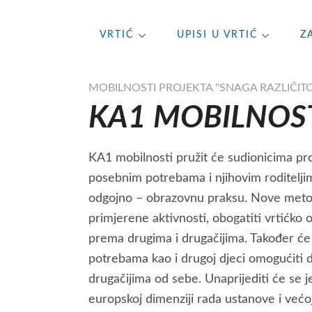
Skip
VRTIĆ
UPISI U VRTIĆ
Z
to
content
MOBILNOSTI PROJEKTA "SNAGA RAZLIČITO
KA1 MOBILNOS
KA1 mobilnosti pružit će sudionicima pro
posebnim potrebama i njihovim roditeljim
odgojno – obrazovnu praksu. Nove metode 
primjerene aktivnosti, obogatiti vrtićko o
prema drugima i drugačijima. Također će
potrebama kao i drugoj djeci omogućiti d
drugačijima od sebe. Unaprijediti će se 
europskoj dimenziji rada ustanove i većo