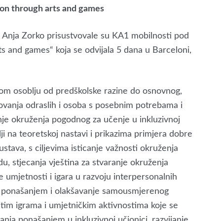
ion through arts and games
ja Anja Zorko prisustvovale su KA1 mobilnosti pod
s and games“ koja se odvijala 5 dana u Barceloni,
kom osoblju od predškolske razine do osnovnog,
ovanja odraslih i osoba s posebnim potrebama i
anje okruženja pogodnog za učenje u inkluzivnoj
lji na teoretskoj nastavi i prikazima primjera dobre
tava, s ciljevima isticanje važnosti okruženja
, stjecanja vještina za stvaranje okruženja
umjetnosti i igara u razvoju interpersonalnih
nje ponašanjem i olakšavanje samousmjerenog
čitim igrama i umjetničkim aktivnostima koje se
janja ponašanjem u inkluzivnoj učionici, razvijanje