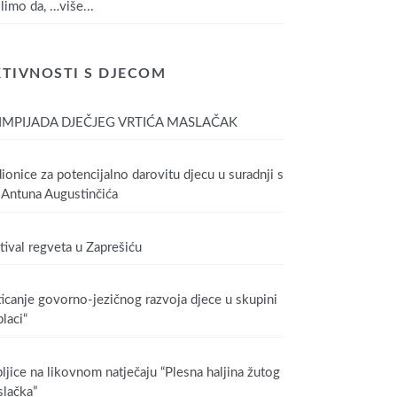
limo da,
…više...
TIVNOSTI S DJECOM
IMPIJADA DJEČJEG VRTIĆA MASLAČAK
ionice za potencijalno darovitu djecu u suradnji s
Antuna Augustinčića
tival regveta u Zaprešiću
icanje govorno-jezičnog razvoja djece u skupini
laci“
ljice na likovnom natječaju “Plesna haljina žutog
lačka”