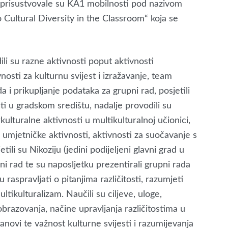
s prisustvovale su KA1 mobilnosti pod nazivom
 Cultural Diversity in the Classroom“ koja se
li su razne aktivnosti poput aktivnosti
vnosti za kulturnu svijest i izražavanje, team
a i prikupljanje podataka za grupni rad, posjetili
sti u gradskom središtu, nadalje provodili su
kulturalne aktivnosti u multikulturalnoj učionici,
, umjetničke aktivnosti, aktivnosti za suočavanje s
tili su Nikoziju (jedini podijeljeni glavni grad u
ni rad te su naposljetku prezentirali grupni rada
 raspravljati o pitanjima različitosti, razumjeti
ultikulturalizam. Naučili su ciljeve, uloge,
obrazovanja, načine upravljanja različitostima u
tanovi te važnost kulturne svijesti i razumijevanja