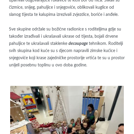
uparivali odgovarajuće rukavice te kitili bor od filca. Slikali su
čizmice, snijeg, pahuljice i snjegoviće, oblikovali kuglice od
slanog tijesta te kalupima izrezivali zvjezdice, boriće i anđele.
Sve skupine održale su božićne radionice s roditeljima gdje su
također izrađivali i ukrašavali ukrase od tijesta, bojali drvene
pahuljice te ukrašavali staklenke
decoupage
tehnikom. Roditelji
svih skupina kod kuće su s djecom napravili zimske kućice i
snjegoviće koji krase zajedničke prostorije vrtića te su u prostor
unijeli posebnu toplinu u ovo doba godine.