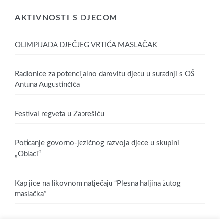
AKTIVNOSTI S DJECOM
OLIMPIJADA DJEČJEG VRTIĆA MASLAČAK
Radionice za potencijalno darovitu djecu u suradnji s OŠ
Antuna Augustinčića
Festival regveta u Zaprešiću
Poticanje govorno-jezičnog razvoja djece u skupini
„Oblaci“
Kapljice na likovnom natječaju “Plesna haljina žutog
maslačka”