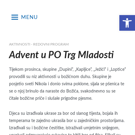
Skip
to
Open toolbar
MENU
content
AKTIVNOSTI - REDOVNI PROGRAM
Advent u PO Trg Mladosti
Tijekom prosinca, skupine „Dupini“, „Kapljice“, „Ježići“ i „Loptice“
provodili su niz aktivnosti u božićnom duhu. Skupine je
posjetio sveti Nikola i donio svima poklone, sijala se pšenica te
se o njoj brinulo da naraste do Božića, svakodnevno su se
čitale božićne priče i slušale prigodne pjesme.
Djeca su izrađivala ukrase za bor od slanog tijesta, bojala ih
temperama te zajedno ukrasila bor u zajedničkim prostorijama.
Izrađivali su i božićne čestitke, istraživali umjetnim snijegom,