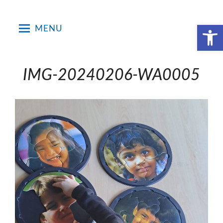
Skip
to
Open toolbar
MENU
content
IMG-20240206-WA0005