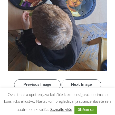
Previous Image
Next Image
Ova stranica upotrebljava kolačiće kako bi osigurala optimalno
korisničko iskustvo. Nastavkom pregledavanja stranice slažete se s
upotrebom kolačića.
Saznajte više
Slažem se
Copyright © 2026
Dječji vrtić Maslačak Zaprešić
. All rights reserved.