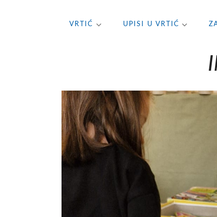
Skip
VRTIĆ
UPISI U VRTIĆ
Z
to
content