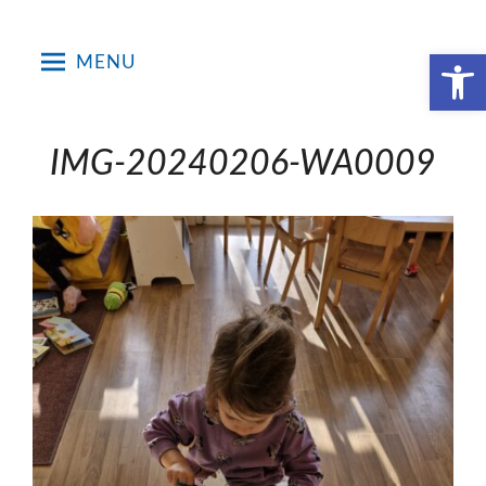
Skip
to
Open toolbar
MENU
content
IMG-20240206-WA0009