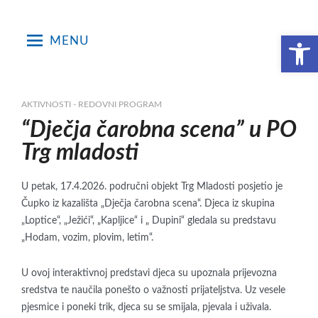
Skip
to
Open toolbar
MENU
content
AKTIVNOSTI - REDOVNI PROGRAM
“Dječja čarobna scena” u PO
Trg mladosti
U petak, 17.4.2026. područni objekt Trg Mladosti posjetio je
Čupko iz kazališta „Dječja čarobna scena“. Djeca iz skupina
„Loptice“, „Ježići“, „Kapljice“ i „ Dupini“ gledala su predstavu
„Hodam, vozim, plovim, letim“.
U ovoj interaktivnoj predstavi djeca su upoznala prijevozna
sredstva te naučila ponešto o važnosti prijateljstva. Uz vesele
pjesmice i poneki trik, djeca su se smijala, pjevala i uživala.