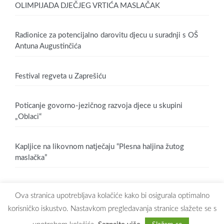
OLIMPIJADA DJEČJEG VRTIĆA MASLAČAK
Radionice za potencijalno darovitu djecu u suradnji s OŠ
Antuna Augustinčića
Festival regveta u Zaprešiću
Poticanje govorno-jezičnog razvoja djece u skupini
„Oblaci“
Kapljice na likovnom natječaju “Plesna haljina žutog
maslačka”
Ova stranica upotrebljava kolačiće kako bi osigurala optimalno
korisničko iskustvo. Nastavkom pregledavanja stranice slažete se s