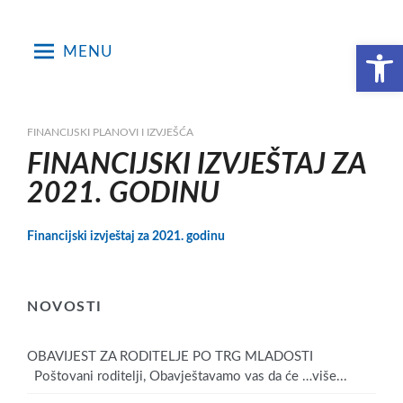
Skip
to
Open toolbar
MENU
content
FINANCIJSKI PLANOVI I IZVJEŠĆA
FINANCIJSKI IZVJEŠTAJ ZA
2021. GODINU
Financijski izvještaj za 2021. godinu
NOVOSTI
OBAVIJEST ZA RODITELJE PO TRG MLADOSTI
Poštovani roditelji, Obavještavamo vas da će
…više...