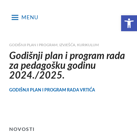
Skip
to
Open toolbar
MENU
content
GODIŠNJI PLAN I PROGRAM, IZVJEŠĆA, KURIKULUM
Godišnji plan i program rada
za pedagošku godinu
2024./2025.
GODIŠNJI PLAN I PROGRAM RADA VRTIĆA
NOVOSTI