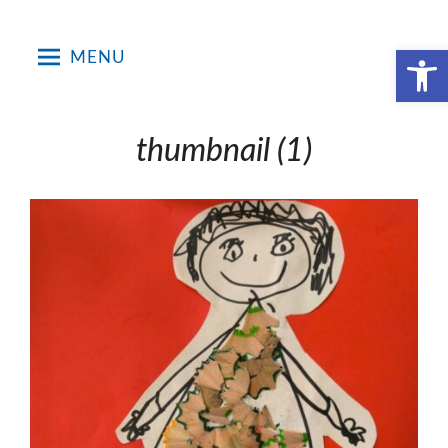
Skip
to
Open toolbar
MENU
content
thumbnail (1)