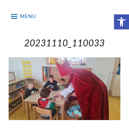
Skip
to
Open toolbar
MENU
content
20231110_110033