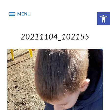
Skip
to
Open toolbar
MENU
content
20211104_102155