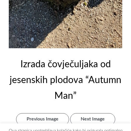
Izrada čovječuljaka od
jesenskih plodova “Autumn
Man”
Previous Image
Next Image
Ova stranica upotrebljava kolačiće kako bi osigurala optimalno