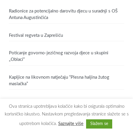
Radionice za potencijalno darovitu djecu u suradnji s OŠ
Antuna Augustinčića
Festival regveta u Zaprešiću
Poticanje govorno-jezičnog razvoja djece u skupini
„Oblaci“
Kapljice na likovnom natječaju “Plesna haljina žutog
maslačka”
Ova stranica upotrebljava kolačiće kako bi osigurala optimalno
korisničko iskustvo. Nastavkom pregledavanja stranice slažete se s
upotrebom kolačića.
Saznajte više
Slažem se
Copyright © 2026
Dječji vrtić Maslačak Zaprešić
. All rights reserved.