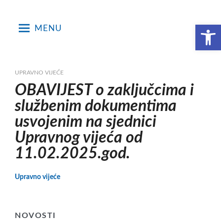
Skip
to
Open toolbar
MENU
content
UPRAVNO VIJEĆE
OBAVIJEST o zaključcima i
službenim dokumentima
usvojenim na sjednici
Upravnog vijeća od
11.02.2025.god.
Upravno vijeće
NOVOSTI