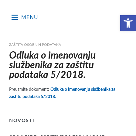
Skip
to
Open toolbar
MENU
content
ZAŠTITA OSOBNIH PODATAKA
Odluka o imenovanju
službenika za zaštitu
podataka 5/2018.
Preuzmite dokument:
Odluka o imenovanju službenika za
zaštitu podataka 5/2018.
NOVOSTI