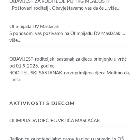
OBAVIJEST ZA RODITELJE PO TRG MLADOSTI
Poštovani roditelji, Obavještavamo vas da će
…više...
Olimpijada DV Maslačak
S ponosom vas pozivamo na Olimpijadu DV Maslačak!
…
više...
OBAVIJEST-roditeljski sastanak za djecu primjenju u vrtić
od 01.9.2026. godine
RODITELJSKI SASTANAK-novoprimljena djeca Molimo da,
…više...
AKTIVNOSTI S DJECOM
OLIMPIJADA DJEČJEG VRTIĆA MASLAČAK
Radionice za potencijalno darovitu djecu u suradnji s OŠ