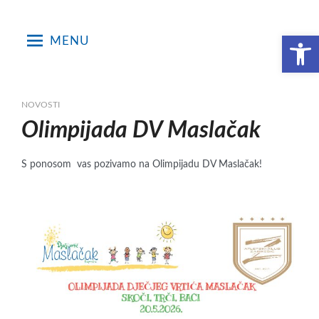
Skip
to
Open toolbar
MENU
content
NOVOSTI
Olimpijada DV Maslačak
S ponosom vas pozivamo na Olimpijadu DV Maslačak!