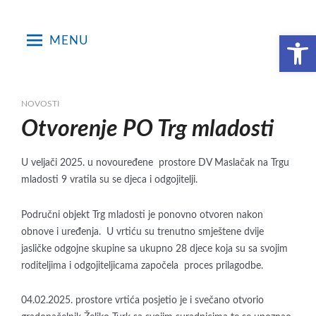
Skip
to
Open toolbar
MENU
content
NOVOSTI
Otvorenje PO Trg mladosti
U veljači 2025. u novouređene prostore DV Maslačak na Trgu
mladosti 9 vratila su se djeca i odgojitelji.
Područni objekt Trg mladosti je ponovno otvoren nakon
obnove i uređenja. U vrtiću su trenutno smještene dvije
jasličke odgojne skupine sa ukupno 28 djece koja su sa svojim
roditeljima i odgojiteljicama započela proces prilagodbe.
04.02.2025. prostore vrtića posjetio je i svečano otvorio