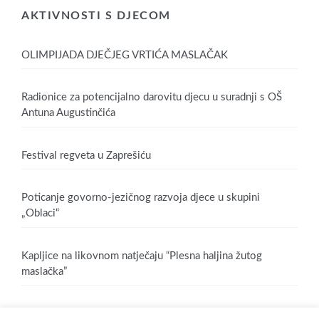
AKTIVNOSTI S DJECOM
OLIMPIJADA DJEČJEG VRTIĆA MASLAČAK
Radionice za potencijalno darovitu djecu u suradnji s OŠ
Antuna Augustinčića
Festival regveta u Zaprešiću
Poticanje govorno-jezičnog razvoja djece u skupini
„Oblaci“
Kapljice na likovnom natječaju “Plesna haljina žutog
maslačka”