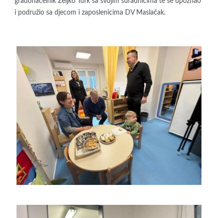
gradonačelnik Željko Turk sa svojim suradnicima te se upoznao
i podružio sa djecom i zaposlenicima DV Maslačak.