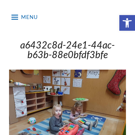
Skip
to
Open toolbar
MENU
content
a6432c8d-24e1-44ac-
b63b-88e0bfdf3bfe