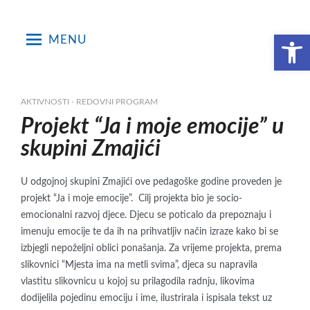
Skip
to
Open toolbar
MENU
content
AKTIVNOSTI - REDOVNI PROGRAM
Projekt “Ja i moje emocije” u
skupini Zmajići
U odgojnoj skupini Zmajići ove pedagoške godine proveden je
projekt “Ja i moje emocije”. Cilj projekta bio je socio-
emocionalni razvoj djece. Djecu se poticalo da prepoznaju i
imenuju emocije te da ih na prihvatljiv način izraze kako bi se
izbjegli nepoželjni oblici ponašanja. Za vrijeme projekta, prema
slikovnici “Mjesta ima na metli svima”, djeca su napravila
vlastitu slikovnicu u kojoj su prilagodila radnju, likovima
dodijelila pojedinu emociju i ime, ilustrirala i ispisala tekst uz