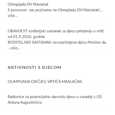
Olimpijada DV Maslačak
S ponosom vas pozivamo na Olimpijadu DV Maslačak!
…
više...
OBAVIJEST-roditeljski sastanak za djecu primjenju u vrtić
od 01.9.2026. godine
RODITELJSKI SASTANAK-novoprimljena djeca Molimo da,
…više...
AKTIVNOSTI S DJECOM
OLIMPIJADA DJEČJEG VRTIĆA MASLAČAK
Radionice za potencijalno darovitu djecu u suradnji s OŠ
Antuna Augustinčića