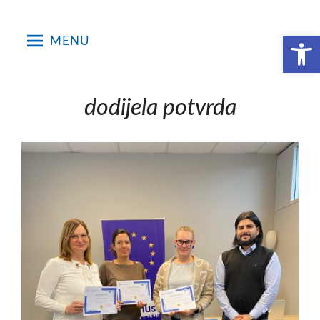
Skip
to
Open toolbar
MENU
content
dodijela potvrda