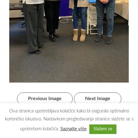
Previous Image
Next Image
Ova stranica upotrebljava kolačiće kako bi osigurala optimalno
korisničko iskustvo. Nastavkom pregledavanja stranice slažete se s
upotrebom kolačića.
Saznajte više
Slažem se
Copyright © 2026
Dječji vrtić Maslačak Zaprešić
. All rights reserved.