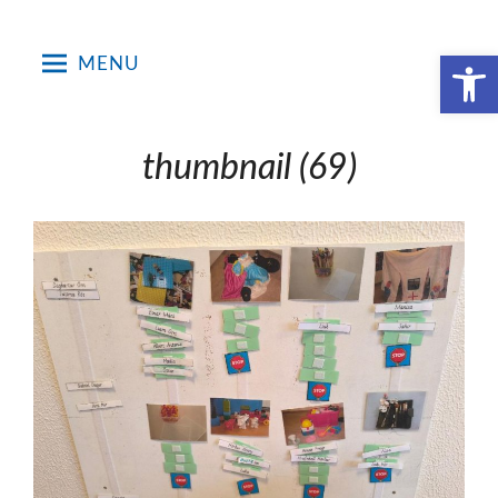
Skip
to
Open toolbar
MENU
content
thumbnail (69)