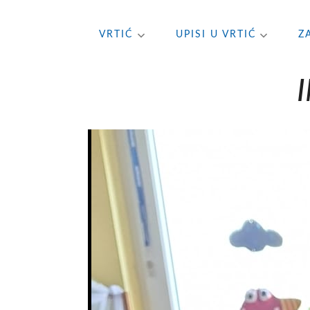
Skip
VRTIĆ
UPISI U VRTIĆ
Z
to
content