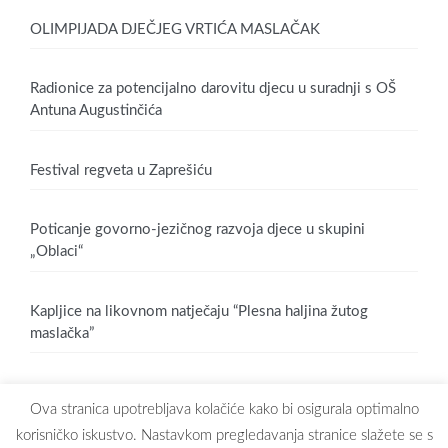
OLIMPIJADA DJEČJEG VRTIĆA MASLAČAK
Radionice za potencijalno darovitu djecu u suradnji s OŠ
Antuna Augustinčića
Festival regveta u Zaprešiću
Poticanje govorno-jezičnog razvoja djece u skupini
„Oblaci“
Kapljice na likovnom natječaju “Plesna haljina žutog
maslačka”
Ova stranica upotrebljava kolačiće kako bi osigurala optimalno
korisničko iskustvo. Nastavkom pregledavanja stranice slažete se s