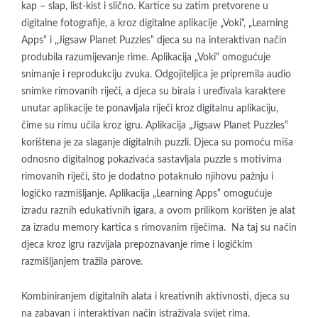
kap – slap, list-kist i slično. Kartice su zatim pretvorene u
digitalne fotografije, a kroz digitalne aplikacije „Voki“, „Learning
Apps“ i „Jigsaw Planet Puzzles“ djeca su na interaktivan način
produbila razumijevanje rime. Aplikacija „Voki“ omogućuje
snimanje i reprodukciju zvuka. Odgojiteljica je pripremila audio
snimke rimovanih riječi, a djeca su birala i uređivala karaktere
unutar aplikacije te ponavljala riječi kroz digitalnu aplikaciju,
čime su rimu učila kroz igru. Aplikacija „Jigsaw Planet Puzzles“
korištena je za slaganje digitalnih puzzli. Djeca su pomoću miša
odnosno digitalnog pokazivaća sastavljala puzzle s motivima
rimovanih riječi, što je dodatno potaknulo njihovu pažnju i
logičko razmišljanje. Aplikacija „Learning Apps“ omogućuje
izradu raznih edukativnih igara, a ovom prilikom korišten je alat
za izradu memory kartica s rimovanim riječima. Na taj su način
djeca kroz igru razvijala prepoznavanje rime i logičkim
razmišljanjem tražila parove.
Kombiniranjem digitalnih alata i kreativnih aktivnosti, djeca su
na zabavan i interaktivan način istraživala svijet rima.