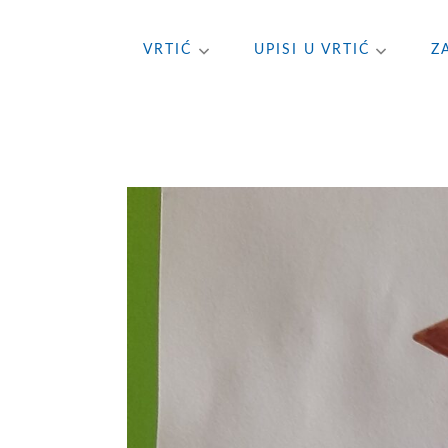
Skip
VRTIĆ
UPISI U VRTIĆ
Z
to
content