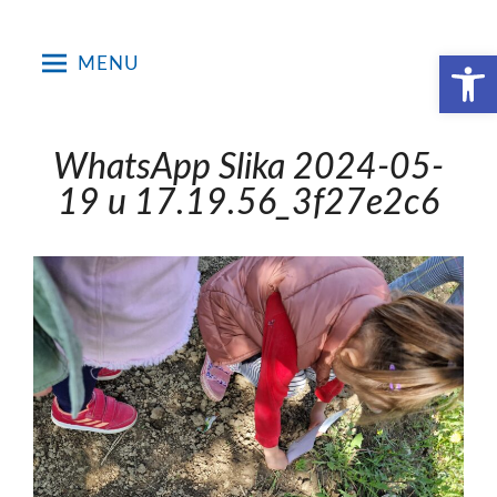
Skip
to
Open toolbar
MENU
content
WhatsApp Slika 2024-05-
19 u 17.19.56_3f27e2c6