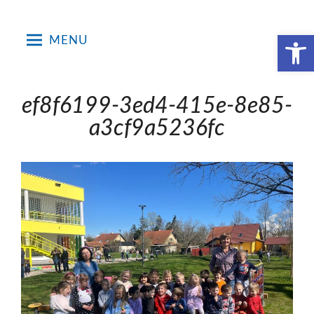
Skip
to
Open toolbar
MENU
content
ef8f6199-3ed4-415e-8e85-
a3cf9a5236fc