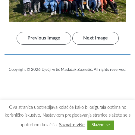
Previous Image
Next Image
Copyright © 2026
Dječji vrtić Maslačak Zaprešić
. All rights reserved.
Ova stranica upotrebljava kolačiće kako bi osigurala optimalno
korisničko iskustvo. Nastavkom pregledavanja stranice slažete se s
upotrebom kolačića.
Saznajte više
Slažem se