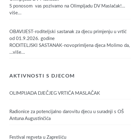
S ponosom vas pozivamo na Olimpijadu DV Maslačak!
…
više...
OBAVIJEST-roditeljski sastanak za djecu primjenju u vrtić
od 01.9.2026. godine
RODITELJSKI SASTANAK-novoprimljena djeca Molimo da,
…više...
AKTIVNOSTI S DJECOM
OLIMPIJADA DJEČJEG VRTIĆA MASLAČAK
Radionice za potencijalno darovitu djecu u suradnji s OŠ
Antuna Augustinčića
Festival regveta u Zaprešiću