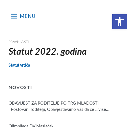
Skip
to
Open toolbar
MENU
content
PRAVNI AKTI
Statut 2022. godina
Statut vrtića
NOVOSTI
OBAVIJEST ZA RODITELJE PO TRG MLADOSTI
Poštovani roditelji, Obavještavamo vas da će
…više...
Olimpijada DV Maslačak