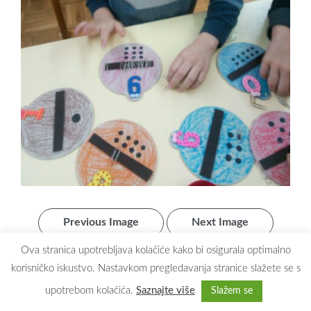
Previous Image
Next Image
Ova stranica upotrebljava kolačiće kako bi osigurala optimalno
korisničko iskustvo. Nastavkom pregledavanja stranice slažete se s
upotrebom kolačića.
Saznajte više
Slažem se
Copyright © 2026
Dječji vrtić Maslačak Zaprešić
. All rights reserved.