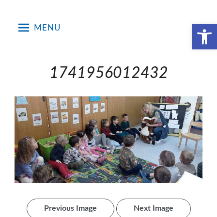
Skip
to
Open toolbar
MENU
content
1741956012432
Previous Image
Next Image