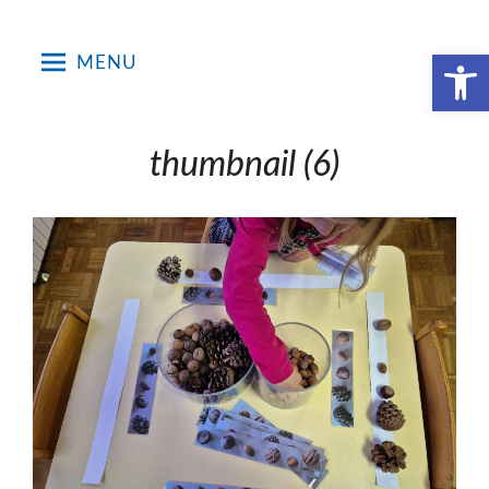
Skip
to
Open toolbar
MENU
content
thumbnail (6)