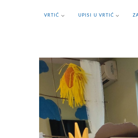
Skip
VRTIĆ
UPISI U VRTIĆ
Z
to
content