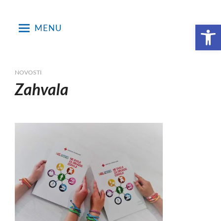
Skip
to
Open toolbar
MENU
content
NOVOSTI
Zahvala