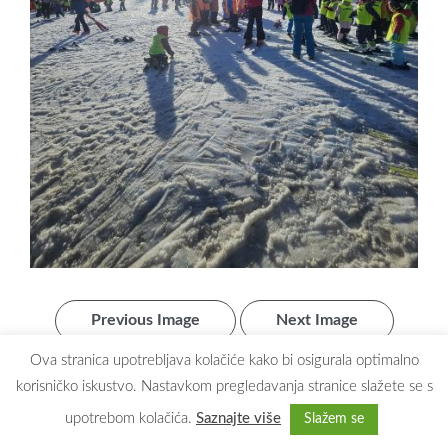
Previous Image
Next Image
Ova stranica upotrebljava kolačiće kako bi osigurala optimalno
korisničko iskustvo. Nastavkom pregledavanja stranice slažete se s
upotrebom kolačića.
Saznajte više
Slažem se
Copyright © 2026
Dječji vrtić Maslačak Zaprešić
. All rights reserved.