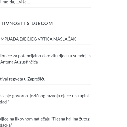
limo da,
…više...
TIVNOSTI S DJECOM
IMPIJADA DJEČJEG VRTIĆA MASLAČAK
ionice za potencijalno darovitu djecu u suradnji s
Antuna Augustinčića
tival regveta u Zaprešiću
icanje govorno-jezičnog razvoja djece u skupini
laci“
ljice na likovnom natječaju “Plesna haljina žutog
lačka”