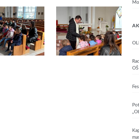
Mo
AK
OL
Rad
OŠ 
Fes
Pot
„Ob
Kap
mas