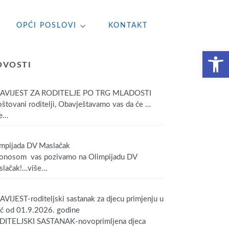
OPĆI POSLOVI
KONTAKT
Open toolbar
OVOSTI
AVIJEST ZA RODITELJE PO TRG MLADOSTI
tovani roditelji, Obavještavamo vas da će
…
...
mpijada DV Maslačak
onosom vas pozivamo na Olimpijadu DV
lačak!
…više...
VIJEST-roditeljski sastanak za djecu primjenju u
ić od 01.9.2026. godine
DITELJSKI SASTANAK-novoprimljena djeca