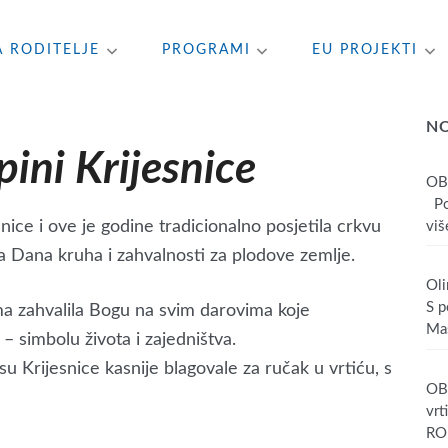
A RODITELJE
PROGRAMI
EU PROJEKTI
N
ini Krijesnice
OB
Poš
nice i ove je godine tradicionalno posjetila crkvu
više
ja Dana kruha i zahvalnosti za plodove zemlje.
Oli
S p
ma zahvalila Bogu na svim darovima koje
Mas
 simbolu života i zajedništva.
 su Krijesnice kasnije blagovale za ručak u vrtiću, s
OBA
vrt
RO