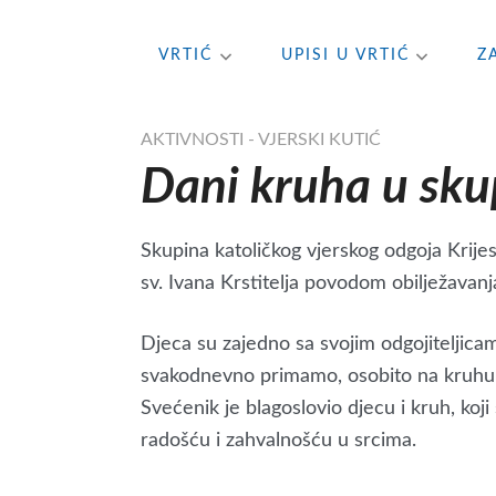
Skip
VRTIĆ
UPISI U VRTIĆ
Z
to
content
AKTIVNOSTI - VJERSKI KUTIĆ
Dani kruha u skup
Skupina katoličkog vjerskog odgoja Krijes
sv. Ivana Krstitelja povodom obilježavan
Djeca su zajedno sa svojim odgojiteljica
svakodnevno primamo, osobito na kruhu –
Svećenik je blagoslovio djecu i kruh, koji
radošću i zahvalnošću u srcima.