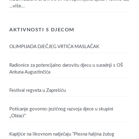
…više...
AKTIVNOSTI S DJECOM
OLIMPIJADA DJEČJEG VRTIĆA MASLAČAK
Radionice za potencijalno darovitu djecu u suradnji s OŠ
Antuna Augustinčića
Festival regveta u Zaprešiću
Poticanje govorno-jezičnog razvoja djece u skupini
„Oblaci“
Kapljice na likovnom natječaju “Plesna haljina žutog