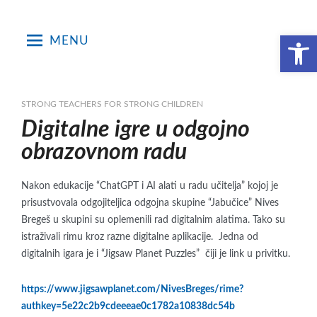
Skip
to
Open toolbar
MENU
content
STRONG TEACHERS FOR STRONG CHILDREN
Digitalne igre u odgojno
obrazovnom radu
Nakon edukacije “ChatGPT i AI alati u radu učitelja” kojoj je
prisustvovala odgojiteljica odgojna skupine “Jabučice” Nives
Bregeš u skupini su oplemenili rad digitalnim alatima. Tako su
istraživali rimu kroz razne digitalne aplikacije. Jedna od
digitalnih igara je i “Jigsaw Planet Puzzles” čiji je link u privitku.
https://www.jigsawplanet.com/NivesBreges/rime?
authkey=5e22c2b9cdeeeae0c1782a10838dc54b