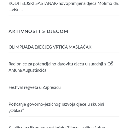
RODITELJSKI SASTANAK-novoprimljena djeca Molimo da,
…više...
AKTIVNOSTI S DJECOM
OLIMPIJADA DJEČJEG VRTIĆA MASLAČAK
Radionice za potencijalno darovitu djecu u suradnji s OŠ
Antuna Augustinčića
Festival regveta u Zaprešiću
Poticanje govorno-jezičnog razvoja djece u skupini
„Oblaci“
Kapljice na likovnom natječaju “Plesna haljina žutog