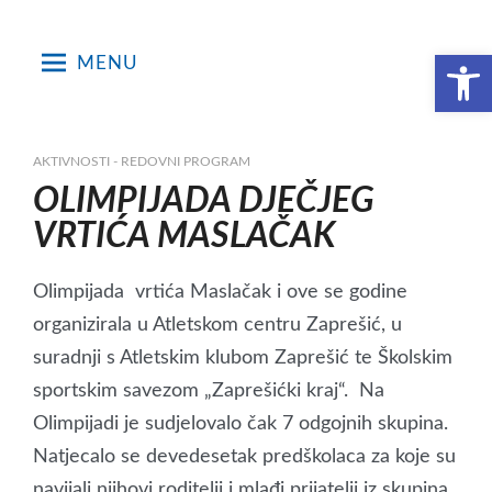
Skip
to
Open toolbar
MENU
content
AKTIVNOSTI - REDOVNI PROGRAM
OLIMPIJADA DJEČJEG
VRTIĆA MASLAČAK
Olimpijada vrtića Maslačak i ove se godine
organizirala u Atletskom centru Zaprešić, u
suradnji s Atletskim klubom Zaprešić te Školskim
sportskim savezom „Zaprešićki kraj“. Na
Olimpijadi je sudjelovalo čak 7 odgojnih skupina.
Natjecalo se devedesetak predškolaca za koje su
navijali njihovi roditelji i mlađi prijatelji iz skupina.