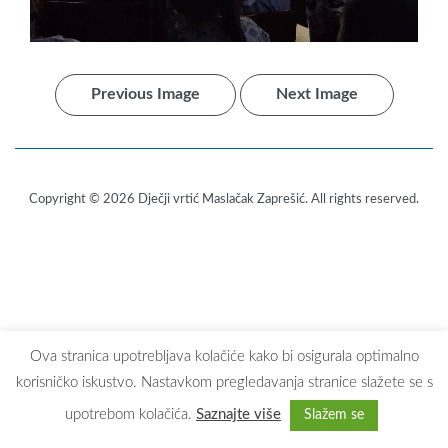
Previous Image
Next Image
Copyright © 2026
Dječji vrtić Maslačak Zaprešić
. All rights reserved.
Ova stranica upotrebljava kolačiće kako bi osigurala optimalno
korisničko iskustvo. Nastavkom pregledavanja stranice slažete se s
upotrebom kolačića.
Saznajte više
Slažem se