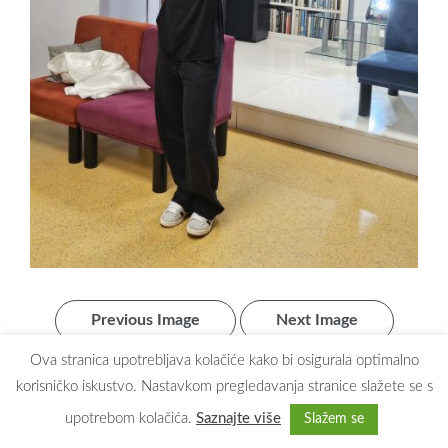
Previous Image
Next Image
Ova stranica upotrebljava kolačiće kako bi osigurala optimalno
korisničko iskustvo. Nastavkom pregledavanja stranice slažete se s
upotrebom kolačića.
Saznajte više
Slažem se
Copyright © 2026
Dječji vrtić Maslačak Zaprešić
. All rights reserved.