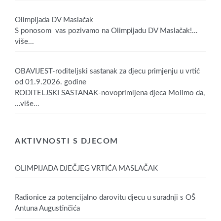
Olimpijada DV Maslačak
S ponosom vas pozivamo na Olimpijadu DV Maslačak!
…
više...
OBAVIJEST-roditeljski sastanak za djecu primjenju u vrtić
od 01.9.2026. godine
RODITELJSKI SASTANAK-novoprimljena djeca Molimo da,
…više...
AKTIVNOSTI S DJECOM
OLIMPIJADA DJEČJEG VRTIĆA MASLAČAK
Radionice za potencijalno darovitu djecu u suradnji s OŠ
Antuna Augustinčića