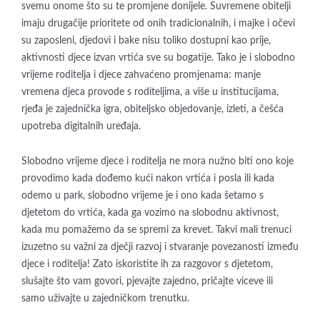
svemu onome što su te promjene donijele. Suvremene obitelji
imaju drugačije prioritete od onih tradicionalnih, i majke i očevi
su zaposleni, djedovi i bake nisu toliko dostupni kao prije,
aktivnosti djece izvan vrtića sve su bogatije. Tako je i slobodno
vrijeme roditelja i djece zahvaćeno promjenama: manje
vremena djeca provode s roditeljima, a više u institucijama,
rjeđa je zajednička igra, obiteljsko objedovanje, izleti, a češća
upotreba digitalnih uređaja.
Slobodno vrijeme djece i roditelja ne mora nužno biti ono koje
provodimo kada dođemo kući nakon vrtića i posla ili kada
odemo u park, slobodno vrijeme je i ono kada šetamo s
djetetom do vrtića, kada ga vozimo na slobodnu aktivnost,
kada mu pomažemo da se spremi za krevet. Takvi mali trenuci
izuzetno su važni za dječji razvoj i stvaranje povezanosti između
djece i roditelja! Zato iskoristite ih za razgovor s djetetom,
slušajte što vam govori, pjevajte zajedno, pričajte viceve ili
samo uživajte u zajedničkom trenutku.