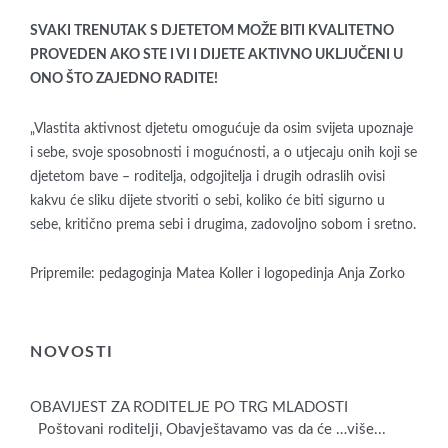
SVAKI TRENUTAK S DJETETOM MOŽE BITI KVALITETNO
PROVEDEN AKO STE I VI I DIJETE AKTIVNO UKLJUČENI U
ONO ŠTO ZAJEDNO RADITE!
„Vlastita aktivnost djetetu omogućuje da osim svijeta upoznaje
i sebe, svoje sposobnosti i mogućnosti, a o utjecaju onih koji se
djetetom bave – roditelja, odgojitelja i drugih odraslih ovisi
kakvu će sliku dijete stvoriti o sebi, koliko će biti sigurno u
sebe, kritično prema sebi i drugima, zadovoljno sobom i sretno.
Pripremile: pedagoginja Matea Koller i logopedinja Anja Zorko
NOVOSTI
OBAVIJEST ZA RODITELJE PO TRG MLADOSTI
Poštovani roditelji, Obavještavamo vas da će
…više...