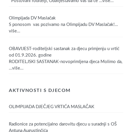
Poštovani roditelji, Obavještavamo vas da će
…više...
Olimpijada DV Maslačak
S ponosom vas pozivamo na Olimpijadu DV Maslačak!
…
više...
OBAVIJEST-roditeljski sastanak za djecu primjenju u vrtić
od 01.9.2026. godine
RODITELJSKI SASTANAK-novoprimljena djeca Molimo da,
…više...
AKTIVNOSTI S DJECOM
OLIMPIJADA DJEČJEG VRTIĆA MASLAČAK
Radionice za potencijalno darovitu djecu u suradnji s OŠ
Antuna Augustinčića