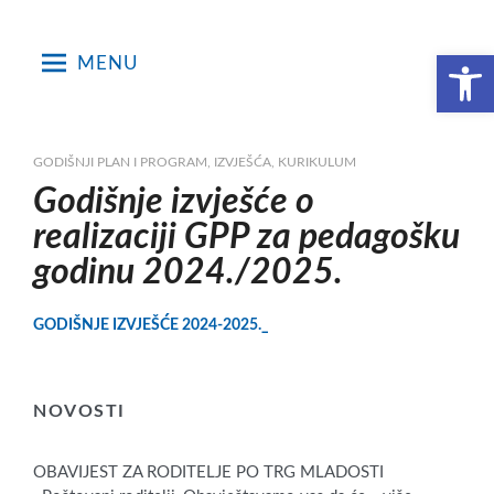
Skip
to
Open toolbar
MENU
content
GODIŠNJI PLAN I PROGRAM, IZVJEŠĆA, KURIKULUM
Godišnje izvješće o
realizaciji GPP za pedagošku
godinu 2024./2025.
GODIŠNJE IZVJEŠĆE 2024-2025._
NOVOSTI
OBAVIJEST ZA RODITELJE PO TRG MLADOSTI