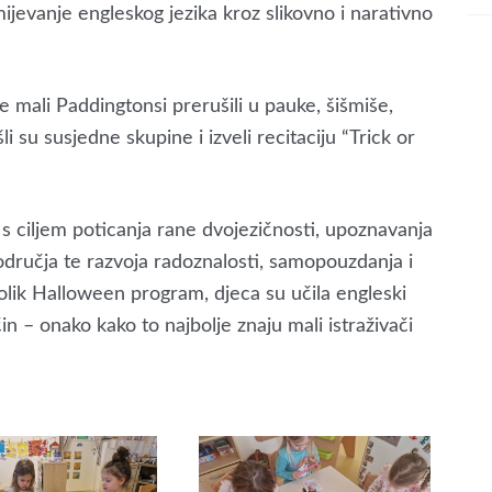
mijevanje engleskog jezika kroz slikovno i narativno
 mali Paddingtonsi prerušili u pauke, šišmiše,
i su susjedne skupine i izveli recitaciju “Trick or
e s ciljem poticanja rane dvojezičnosti, upoznavanja
odručja te razvoja radoznalosti, samopouzdanja i
nolik Halloween program, djeca su učila engleski
in – onako kako to najbolje znaju mali istraživači