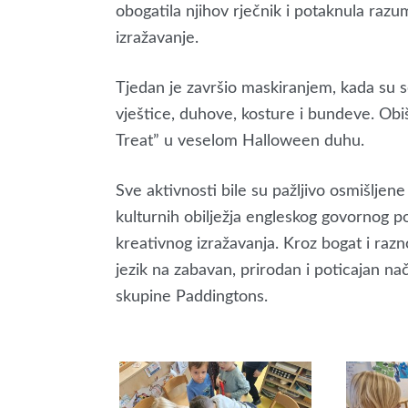
obogatila njihov rječnik i potaknula razu
izražavanje.
Tjedan je završio maskiranjem, kada su se
vještice, duhove, kosture i bundeve. Obišl
Treat” u veselom Halloween duhu.
Sve aktivnosti bile su pažljivo osmišljen
kulturnih obilježja engleskog govornog p
kreativnog izražavanja. Kroz bogat i raz
jezik na zabavan, prirodan i poticajan nač
skupine Paddingtons.