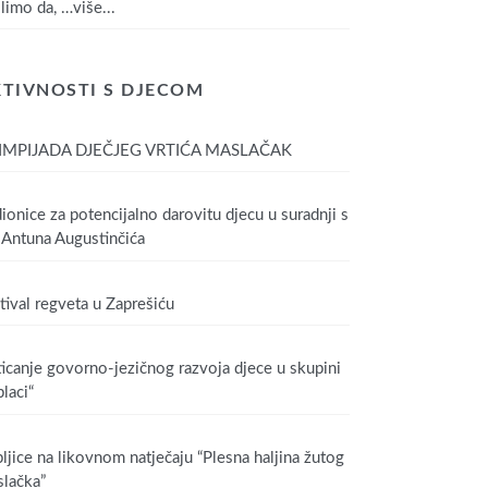
limo da,
…više...
TIVNOSTI S DJECOM
IMPIJADA DJEČJEG VRTIĆA MASLAČAK
ionice za potencijalno darovitu djecu u suradnji s
Antuna Augustinčića
tival regveta u Zaprešiću
icanje govorno-jezičnog razvoja djece u skupini
laci“
ljice na likovnom natječaju “Plesna haljina žutog
lačka”