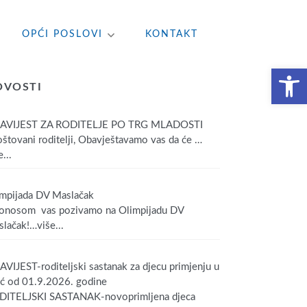
OPĆI POSLOVI
KONTAKT
Open toolbar
OVOSTI
AVIJEST ZA RODITELJE PO TRG MLADOSTI
tovani roditelji, Obavještavamo vas da će
…
...
mpijada DV Maslačak
onosom vas pozivamo na Olimpijadu DV
lačak!
…više...
VIJEST-roditeljski sastanak za djecu primjenju u
ić od 01.9.2026. godine
DITELJSKI SASTANAK-novoprimljena djeca