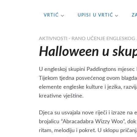
Skip
VRTIĆ
UPISI U VRTIĆ
Z
to
content
AKTIVNOSTI - RANO UČENJE ENGLESKOG 
Halloween u skup
U engleskoj skupini Paddingtons mjesec 
Tijekom tjedna posvećenog ovom blagdanu
elemente engleske kulture i jezika, razvij
kreativne vještine.
Djeca su usvajala nove riječi i izraze na 
brojalicu “Abracadabra Wizzy Woo”, dok 
ritam, melodiju i pokret. U sklopu pričanj