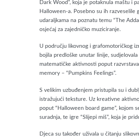
Dark Wood”, koja je potaknula maštu i pa
Halloween-a. Posebno su ih razveselile gla
udaraljkama na poznatu temu “The Addams 
osjećaj za zajedničko muziciranje.
U području likovnog i grafomotoričkog izr
bojila predloške unutar linije, sudjelova
matematičke aktivnosti poput razvrstavanj
memory – “Pumpkins Feelings”.
S velikim uzbuđenjem pristupila su i dub
istražujući teksture. Uz kreativne aktivnos
poput “Halloween board game”, kojom se p
suradnja, te igre “Slijepi miš”, koja je pri
Djeca su također uživala u čitanju sliko