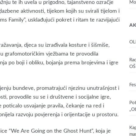
žnju te ih uvela u prigodno, tajanstveno ozračje
Mo
zbene aktivnosti, tijekom kojih su svirali tijelom i
Family”, usklađujući pokret i ritam te razvijajući
AK
OL
ažavanja, djeca su izrađivala kosture i šišmiše,
la u grafomotoričkim vježbama te provodila
Rad
a po boji i obliku, bojanja prema brojevima i igre
OŠ 
Fes
ljenju bundeve, promatrajući njezinu unutrašnjost i
ti, provodile su se i društvene i socijalne igre,
Pot
oticalo usvajanje pravila, čekanje na red i
„Ob
donijela razvoju povjerenja i orijentacije u prostoru.
Kap
vnice “We Are Going on the Ghost Hunt”, koja je
mas