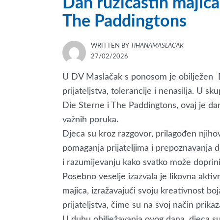
Dan ružičastih majica
The Paddingtons
WRITTEN BY
TIHANAMASLACAK
POSTED
27/02/2026
ON
U DV Maslačak s ponosom je obilježen D
prijateljstva, tolerancije i nenasilja. U 
Die Sterne i The Paddingtons, ovaj je dan
važnih poruka.
Djeca su kroz razgovor, prilagođen njiho
pomaganja prijateljima i prepoznavanja do
i razumijevanju kako svatko može doprinij
Posebno veselje izazvala je likovna aktivn
majica, izražavajući svoju kreativnost bo
prijateljstva, čime su na svoj način prikaza
U duhu obilježavanja ovog dana, djeca s