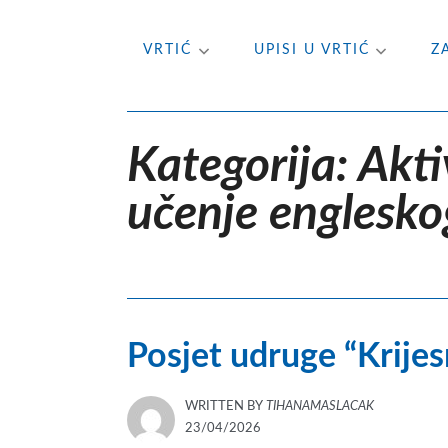
Skip
VRTIĆ
UPISI U VRTIĆ
Z
to
content
Kategorija:
Akti
učenje englesko
Posjet udruge “Krijes
WRITTEN BY
TIHANAMASLACAK
POSTED
23/04/2026