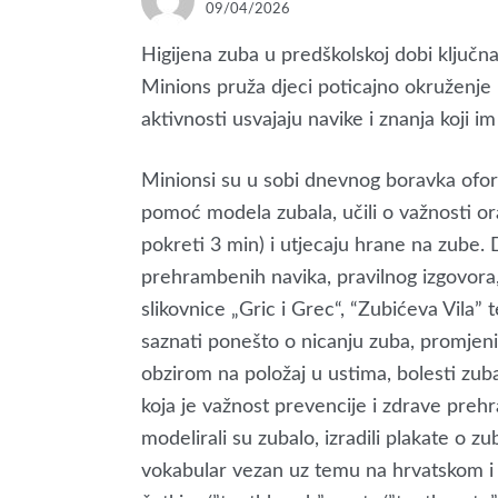
POSTED
09/04/2026
ON
Higijena zuba u predškolskoj dobi ključna 
Minions pruža djeci poticajno okruženje 
aktivnosti usvajaju navike i znanja koji i
Minionsi su u sobi dnevnog boravka oform
pomoć modela zubala, učili o važnosti ora
pokreti 3 min) i utjecaju hrane na zube. 
prehrambenih navika, pravilnog izgovora,
slikovnice „Gric i Grec“, “Zubićeva Vila” 
saznati ponešto o nicanju zuba, promjeni 
obzirom na položaj u ustima, bolesti zuba 
koja je važnost prevencije i zdrave preh
modelirali su zubalo, izradili plakate o zub
vokabular vezan uz temu na hrvatskom i 