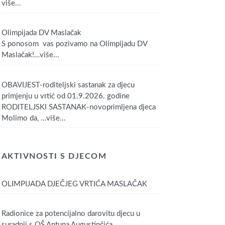
više...
Olimpijada DV Maslačak
S ponosom vas pozivamo na Olimpijadu DV
Maslačak!
…više...
OBAVIJEST-roditeljski sastanak za djecu
primjenju u vrtić od 01.9.2026. godine
RODITELJSKI SASTANAK-novoprimljena djeca
Molimo da,
…više...
AKTIVNOSTI S DJECOM
OLIMPIJADA DJEČJEG VRTIĆA MASLAČAK
Radionice za potencijalno darovitu djecu u
suradnji s OŠ Antuna Augustinčića