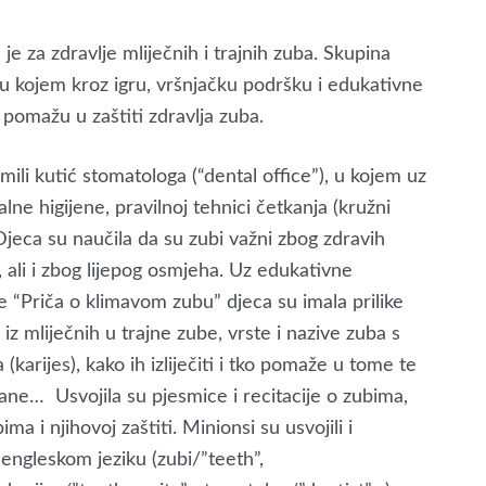
je za zdravlje mliječnih i trajnih zuba. Skupina
u kojem kroz igru, vršnjačku podršku i edukativne
m pomažu u zaštiti zdravlja zuba.
ili kutić stomatologa (“dental office”), u kojem uz
lne higijene, pravilnoj tehnici četkanja (kružni
Djeca su naučila da su zubi važni zbog zdravih
 ali i zbog lijepog osmjeha. Uz edukativne
te “Priča o klimavom zubu” djeca su imala prilike
iz mliječnih u trajne zube, vrste i nazive zuba s
(karijes), kako ih izliječiti i tko pomaže u tome te
rane… Usvojila su pjesmice i recitacije o zubima,
ima i njihovoj zaštiti. Minionsi su usvojili i
engleskom jeziku (zubi/”teeth”,