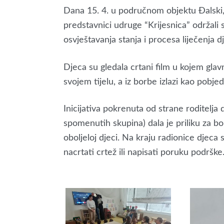
ON
Dana 15. 4. u područnom objektu Đalski
predstavnici udruge “Krijesnica” održali s
osvještavanja stanja i procesa liječenja d
Djeca su gledala crtani film u kojem glav
svojem tijelu, a iz borbe izlazi kao pobjed
Inicijativa pokrenuta od strane roditelja 
spomenutih skupina) dala je priliku za b
oboljeloj djeci. Na kraju radionice djeca s
nacrtati crtež ili napisati poruku podrške