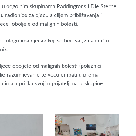
, u odgojnim skupinama Paddingtons i Die Sterne,
u radionice za djecu s ciljem približavanja i
jece oboljele od malignih bolesti.
nu ulogu ima dječak koji se bori sa „zmajem“ u
nik.
djece oboljele od malignih bolesti (polaznici
olje razumijevanje te veću empatiju prema
u imala priliku svojim prijateljima iz skupine
.