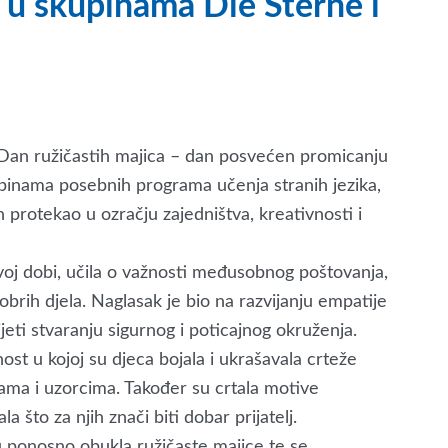
 u skupinama Die Sterne i
an ružičastih majica – dan posvećen promicanju
skupinama posebnih programa učenja stranih jezika,
 protekao u ozračju zajedništva, kreativnosti i
voj dobi, učila o važnosti međusobnog poštovanja,
brih djela. Naglasak je bio na razvijanju empatije
eti stvaranju sigurnog i poticajnog okruženja.
ost u kojoj su djeca bojala i ukrašavala crteže
jama i uzorcima. Također su crtala motive
la što za njih znači biti dobar prijatelj.
u ponosno obukla ružičaste majice te se