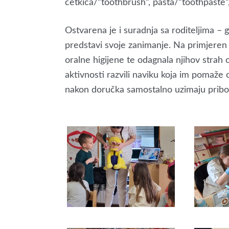
četkica/”toothbrush”, pasta/”toothpaste”,
Ostvarena je i suradnja sa roditeljima – 
predstavi svoje zanimanje. Na primjeren 
oralne higijene te odagnala njihov strah
aktivnosti razvili naviku koja im pomaže 
nakon doručka samostalno uzimaju pribor 