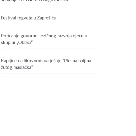
Festival regveta u Zaprešiću
Poticanje govorno-jezičnog razvoja djece u
skupini „Oblaci“
Kapljice na likovnom natječaju “Plesna haljina
žutog maslačka”