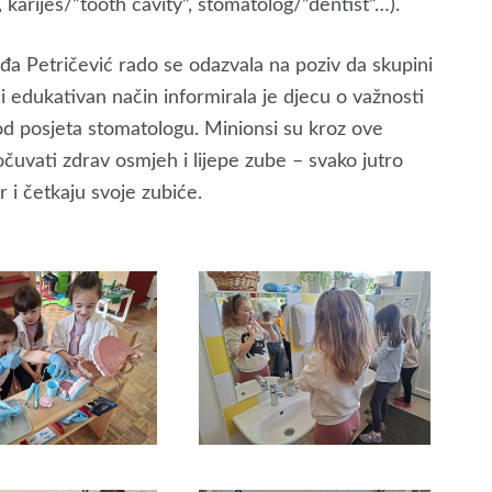
 karijes/”tooth cavity”, stomatolog/”dentist”…).
gđa Petričević rado se odazvala na poziv da skupini
i edukativan način informirala je djecu o važnosti
 od posjeta stomatologu. Minionsi su kroz ove
očuvati zdrav osmjeh i lijepe zube – svako jutro
i četkaju svoje zubiće.