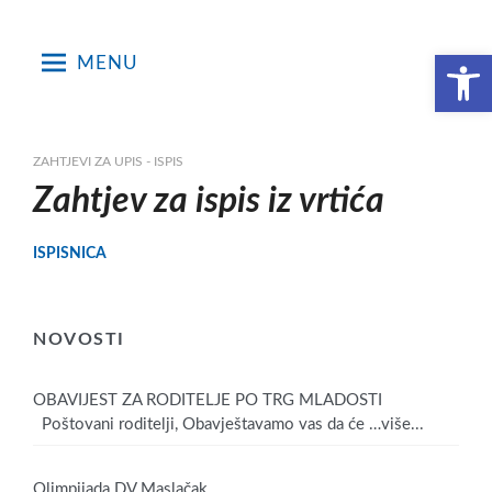
Skip
to
Open toolbar
MENU
content
ZAHTJEVI ZA UPIS - ISPIS
Zahtjev za ispis iz vrtića
ISPISNICA
NOVOSTI
OBAVIJEST ZA RODITELJE PO TRG MLADOSTI
Poštovani roditelji, Obavještavamo vas da će
…više...
Olimpijada DV Maslačak