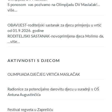
S ponosom vas pozivamo na Olimpijadu DV Maslačak!
…
više...
OBAVIJEST-roditeljski sastanak za djecu primjenju u vrtić
od 01.9.2026. godine
RODITELJSKI SASTANAK-novoprimljena djeca Molimo da,
…više...
AKTIVNOSTI S DJECOM
OLIMPIJADA DJEČJEG VRTIĆA MASLAČAK
Radionice za potencijalno darovitu djecu u suradnji s OŠ
Antuna Augustinčića
Festival regveta u Zaprešiću