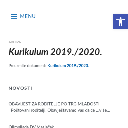
Skip
to
Open toolbar
MENU
content
ARHIVA
Kurikulum 2019./2020.
Preuzmite dokument:
Kurikulum 2019./2020.
NOVOSTI
OBAVIJEST ZA RODITELJE PO TRG MLADOSTI
Poštovani roditelji, Obavještavamo vas da će
…više...
Olimpijada DV Maslačak