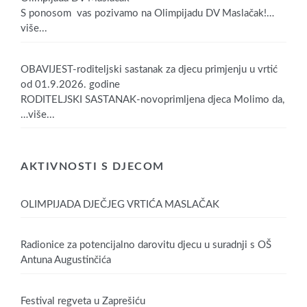
S ponosom vas pozivamo na Olimpijadu DV Maslačak!
…
više...
OBAVIJEST-roditeljski sastanak za djecu primjenju u vrtić
od 01.9.2026. godine
RODITELJSKI SASTANAK-novoprimljena djeca Molimo da,
…više...
AKTIVNOSTI S DJECOM
OLIMPIJADA DJEČJEG VRTIĆA MASLAČAK
Radionice za potencijalno darovitu djecu u suradnji s OŠ
Antuna Augustinčića
Festival regveta u Zaprešiću