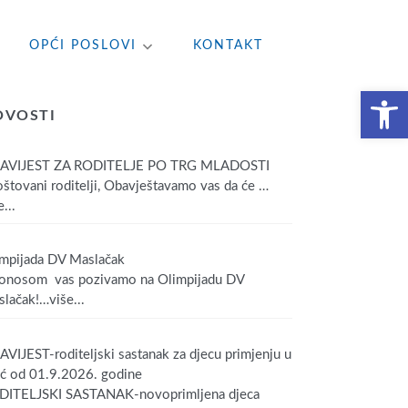
OPĆI POSLOVI
KONTAKT
Open toolbar
OVOSTI
AVIJEST ZA RODITELJE PO TRG MLADOSTI
tovani roditelji, Obavještavamo vas da će
…
...
mpijada DV Maslačak
onosom vas pozivamo na Olimpijadu DV
lačak!
…više...
VIJEST-roditeljski sastanak za djecu primjenju u
ić od 01.9.2026. godine
DITELJSKI SASTANAK-novoprimljena djeca