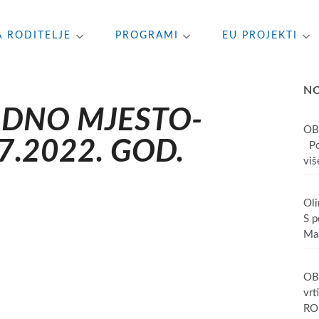
A RODITELJE
PROGRAMI
EU PROJEKTI
N
ADNO MJESTO-
OB
7.2022. GOD.
Poš
više
Oli
S p
Mas
OBA
vrt
RO