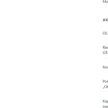
Mo
AK
OL
Rad
OŠ 
Fes
Pot
„Ob
Kap
mas