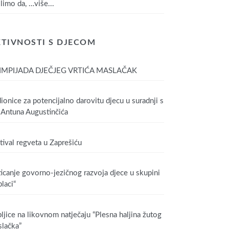
limo da,
…više...
TIVNOSTI S DJECOM
IMPIJADA DJEČJEG VRTIĆA MASLAČAK
ionice za potencijalno darovitu djecu u suradnji s
Antuna Augustinčića
tival regveta u Zaprešiću
icanje govorno-jezičnog razvoja djece u skupini
laci“
ljice na likovnom natječaju “Plesna haljina žutog
lačka”