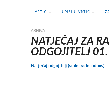
Skip
VRTIĆ
UPISI U VRTIĆ
Z
to
content
ARHIVA
NATJEČAJ ZA R
ODGOJITELJ 01.
Natječaj odgojitelj (stalni radni odnos)