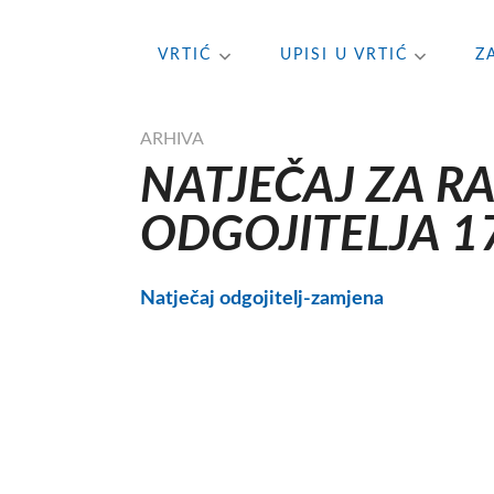
Skip
VRTIĆ
UPISI U VRTIĆ
Z
to
content
ARHIVA
NATJEČAJ ZA R
ODGOJITELJA 17
Natječaj odgojitelj-zamjena