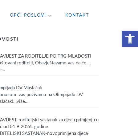
OPĆI POSLOVI
KONTAKT
Open toolbar
OVOSTI
AVIJEST ZA RODITELJE PO TRG MLADOSTI
tovani roditelji, Obavještavamo vas da će
…
...
mpijada DV Maslačak
onosom vas pozivamo na Olimpijadu DV
lačak!
…više...
VIJEST-roditeljski sastanak za djecu primjenju u
ić od 01.9.2026. godine
DITELJSKI SASTANAK-novoprimljena djeca