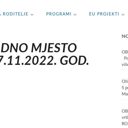
A RODITELJE
PROGRAMI
EU PROJEKTI
N
ADNO MJESTO
OB
.11.2022. GOD.
Poš
više
Oli
S p
Mas
OBA
vrt
RO