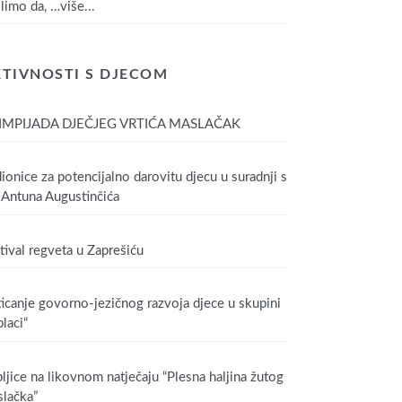
limo da,
…više...
TIVNOSTI S DJECOM
IMPIJADA DJEČJEG VRTIĆA MASLAČAK
ionice za potencijalno darovitu djecu u suradnji s
Antuna Augustinčića
tival regveta u Zaprešiću
icanje govorno-jezičnog razvoja djece u skupini
laci“
ljice na likovnom natječaju “Plesna haljina žutog
lačka”