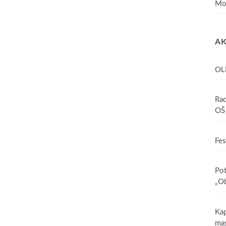
Mo
AK
OL
Rad
OŠ 
Fes
Pot
„Ob
Kap
mas