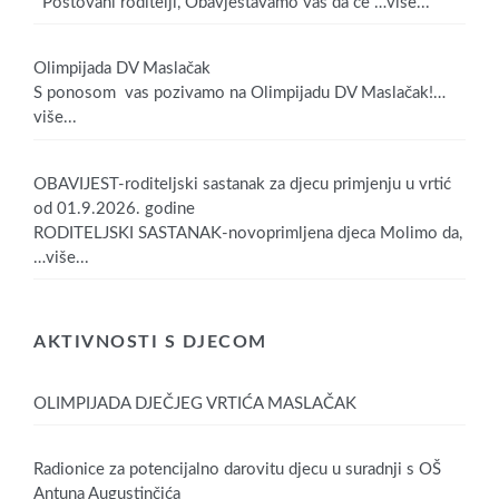
Poštovani roditelji, Obavještavamo vas da će
…više...
Olimpijada DV Maslačak
S ponosom vas pozivamo na Olimpijadu DV Maslačak!
…
više...
OBAVIJEST-roditeljski sastanak za djecu primjenju u vrtić
od 01.9.2026. godine
RODITELJSKI SASTANAK-novoprimljena djeca Molimo da,
…više...
AKTIVNOSTI S DJECOM
OLIMPIJADA DJEČJEG VRTIĆA MASLAČAK
Radionice za potencijalno darovitu djecu u suradnji s OŠ
Antuna Augustinčića